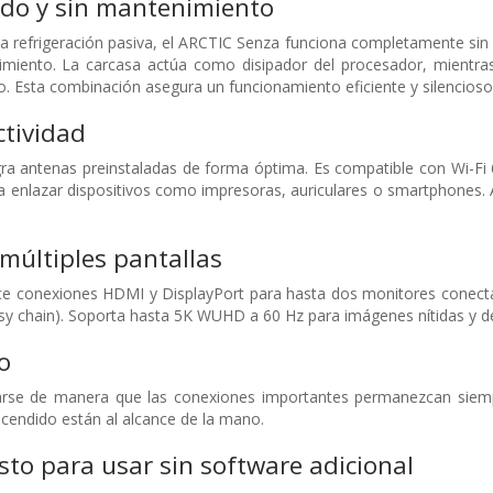
ido y sin mantenimiento
ra refrigeración pasiva, el ARCTIC Senza funciona completamente sin r
miento. La carcasa actúa como disipador del procesador, mientras
 Esta combinación asegura un funcionamiento eficiente y silencioso, 
tividad
ra antenas preinstaladas de forma óptima. Es compatible con Wi-Fi 6
a enlazar dispositivos como impresoras, auriculares o smartphones.
múltiples pantallas
ce conexiones HDMI y DisplayPort para hasta dos monitores conecta
aisy chain). Soporta hasta 5K WUHD a 60 Hz para imágenes nítidas y de
o
arse de manera que las conexiones importantes permanezcan siempr
ncendido están al alcance de la mano.
isto para usar sin software adicional