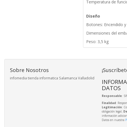
Temperatura de funci
Diseño
Botones: Encendido y 
Dimensiones del emba
Peso: 3,5 kg
Sobre Nosotros
¡Suscríbet
infomedia tienda informatica Salamanca Valladolid
INFORMA
DATOS
Responsable
: S
Finalidad
: Respon
Legitimación
: C
obligación legal;
De
información adicio
Datos en nuestra
P