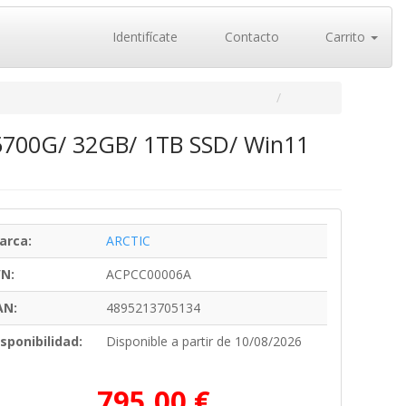
Identifícate
Contacto
Carrito
5700G/ 32GB/ 1TB SSD/ Win11
arca:
ARCTIC
/N:
ACPCC00006A
AN:
4895213705134
sponibilidad:
Disponible a partir de 10/08/2026
795,00 €