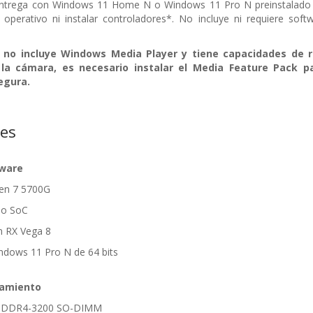
ntrega con Windows 11 Home N o Windows 11 Pro N preinstalado y e
 operativo ni instalar controladores*. No incluye ni requiere soft
no incluye Windows Media Player y tiene capacidades de re
 la cámara, es necesario instalar el Media Feature Pack 
segura.
nes
dware
en 7 5700G
do SoC
n RX Vega 8
ndows 11 Pro N de 64 bits
amiento
B DDR4-3200 SO-DIMM