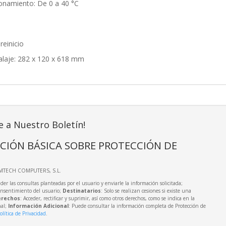
onamiento: De 0 a 40 °C
reinicio
laje: 282 x 120 x 618 mm
e a Nuestro Boletín!
CIÓN BÁSICA SOBRE PROTECCIÓN DE
IMTECH COMPUTERS, S.L.
der las consultas planteadas por el usuario y enviarle la información solicitada;
onsentimiento del usuario;
Destinatarios
: Solo se realizan cesiones si existe una
rechos
: Acceder, rectificar y suprimir, así como otros derechos, como se indica en la
nal;
Información Adicional
: Puede consultar la información completa de Protección de
olítica de Privacidad
.