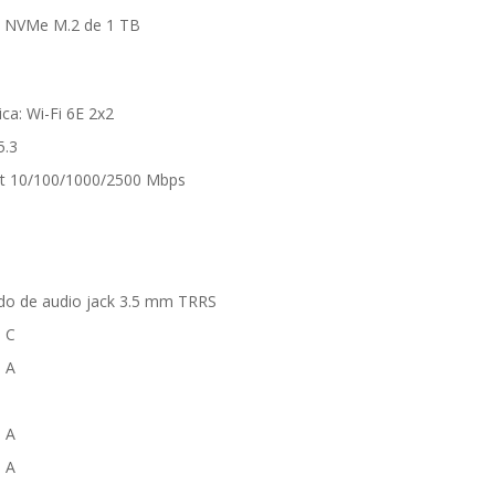
 NVMe M.2 de 1 TB
ca: Wi-Fi 6E 2x2
5.3
et 10/100/1000/2500 Mbps
do de audio jack 3.5 mm TRRS
o C
o A
o A
o A