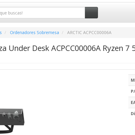
s
Ordenadores Sobremesa
ARCTIC ACPCC00006A
nza Under Desk ACPCC00006A Ryzen 7 
M
P
E
Di