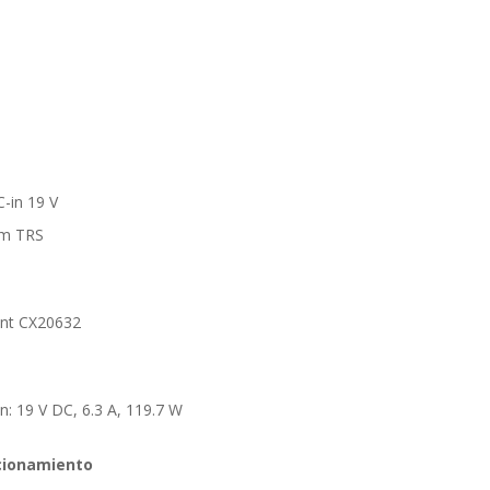
C-in 19 V
mm TRS
ant CX20632
n: 19 V DC, 6.3 A, 119.7 W
cionamiento