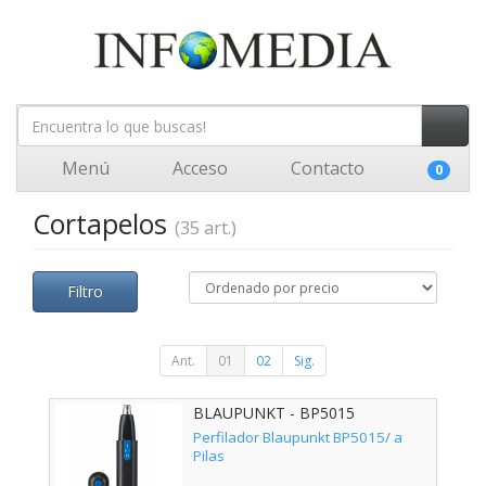
Menú
Acceso
Contacto
0
Cortapelos
(35 art.)
Filtro
Ant.
01
02
Sig.
BLAUPUNKT - BP5015
Perfilador Blaupunkt BP5015/ a
Pilas