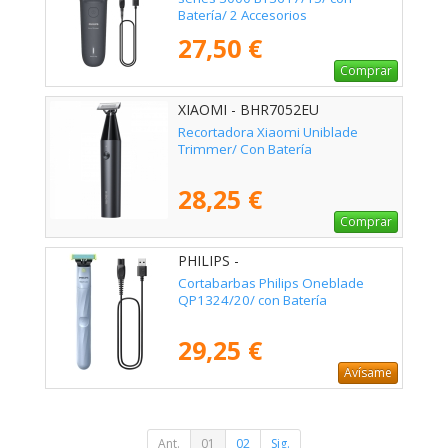
Batería/ 2 Accesorios
27,50 €
Comprar
XIAOMI - BHR7052EU
Recortadora Xiaomi Uniblade
Trimmer/ Con Batería
28,25 €
Comprar
PHILIPS -
Cortabarbas Philips Oneblade
QP1324/20/ con Batería
29,25 €
Avísame
Ant.
01
02
Sig.