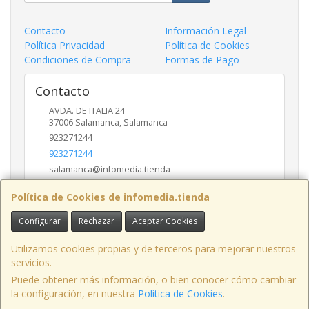
Contacto
Información Legal
Política Privacidad
Política de Cookies
Condiciones de Compra
Formas de Pago
Contacto
AVDA. DE ITALIA 24
37006
Salamanca
,
Salamanca
923271244
923271244
salamanca@infomedia.tienda
Política de Cookies de infomedia.tienda
Horario
Configurar
Rechazar
Aceptar Cookies
11 a 14 y de 17 a 20
Utilizamos cookies propias y de terceros para mejorar nuestros
servicios.
Puede obtener más información, o bien conocer cómo cambiar
AVD. ITALIA , 24, LOCAL, 37006, SALAMANCA, España. - C.I.F.: B37557246 -
la configuración, en nuestra
Política de Cookies
.
Tfno: 923-271244