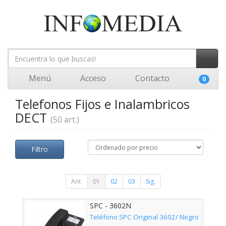
Menú
Acceso
Contacto
0
Telefonos Fijos e Inalambricos
DECT
(50 art.)
Filtro
Ant.
01
02
03
Sig.
SPC - 3602N
Teléfono SPC Original 3602/ Negro