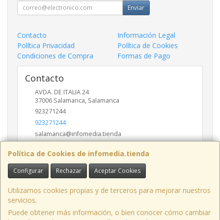
Enviar
Contacto
Información Legal
Política Privacidad
Política de Cookies
Condiciones de Compra
Formas de Pago
Contacto
AVDA. DE ITALIA 24
37006
Salamanca
,
Salamanca
923271244
923271244
salamanca@infomedia.tienda
Política de Cookies de infomedia.tienda
Horario
Configurar
Rechazar
Aceptar Cookies
11 a 14 y de 17 a 20
Utilizamos cookies propias y de terceros para mejorar nuestros
servicios.
Puede obtener más información, o bien conocer cómo cambiar
AVD. ITALIA , 24, LOCAL, 37006, SALAMANCA, España. - C.I.F.: B37557246 -