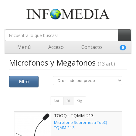
Menú
Acceso
Contacto
0
Microfonos y Megafonos
(13 art.)
Filtro
Ant.
01
Sig.
TOOQ - TQMM-213
Micrófono Sobremesa TooQ
TQMM-213