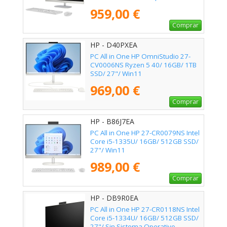
959,00 €
Comprar
HP - D40PXEA
PC All in One HP OmniStudio 27-
CV0006NS Ryzen 5 40/ 16GB/ 1TB
SSD/ 27"/ Win11
969,00 €
Comprar
HP - B86J7EA
PC All in One HP 27-CR0079NS Intel
Core i5-1335U/ 16GB/ 512GB SSD/
27"/ Win11
989,00 €
Comprar
HP - DB9R0EA
PC All in One HP 27-CR0118NS Intel
Core i5-1334U/ 16GB/ 512GB SSD/
27"/ Sin Sistema Operativo