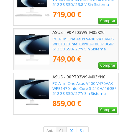
512GB SSD/ 23.8"/ Sin Sistema
Operativo
719,00 €
Comprar
ASUS - 90PT03W9-M03XX0
PC All in One Asus V400 V470VAK-
WPE1330 Intel Core 3-100U/ 8GB/
512GB SSD/ 27"/ Sin Sistema
Operativo
749,00 €
Comprar
ASUS - 90PT03W9-M03YN0
PC All in One Asus V400 V470VAK-
WPE1470 Intel Core 5-210H/ 16GB/
512GB SSD/ 27"/ Sin Sistema
Operativo
859,00 €
Comprar
Ant.
01
02
Sig.