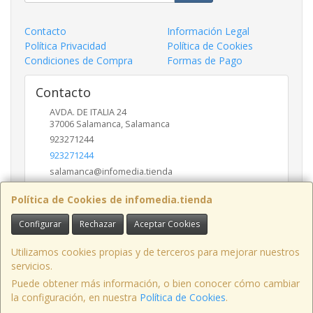
Contacto
Información Legal
Política Privacidad
Política de Cookies
Condiciones de Compra
Formas de Pago
Contacto
AVDA. DE ITALIA 24
37006
Salamanca
,
Salamanca
923271244
923271244
salamanca@infomedia.tienda
Política de Cookies de infomedia.tienda
Horario
Configurar
Rechazar
Aceptar Cookies
11 a 14 y de 17 a 20
Utilizamos cookies propias y de terceros para mejorar nuestros
servicios.
Puede obtener más información, o bien conocer cómo cambiar
AVD. ITALIA , 24, LOCAL, 37006, SALAMANCA, España. - C.I.F.: B37557246 -
la configuración, en nuestra
Política de Cookies
.
Tfno: 923-271244