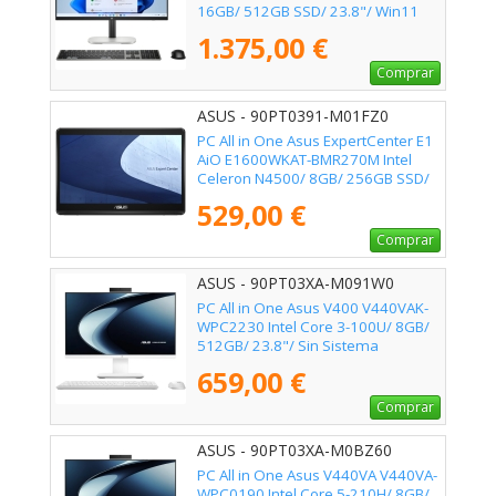
16GB/ 512GB SSD/ 23.8"/ Win11
Pro
1.375,00 €
Comprar
ASUS - 90PT0391-M01FZ0
PC All in One Asus ExpertCenter E1
AiO E1600WKAT-BMR270M Intel
Celeron N4500/ 8GB/ 256GB SSD/
15.6" Táctil/ Sin Sistema Operativo
529,00 €
Comprar
ASUS - 90PT03XA-M091W0
PC All in One Asus V400 V440VAK-
WPC2230 Intel Core 3-100U/ 8GB/
512GB/ 23.8"/ Sin Sistema
Operativo
659,00 €
Comprar
ASUS - 90PT03XA-M0BZ60
PC All in One Asus V440VA V440VA-
WPC0190 Intel Core 5-210H/ 8GB/