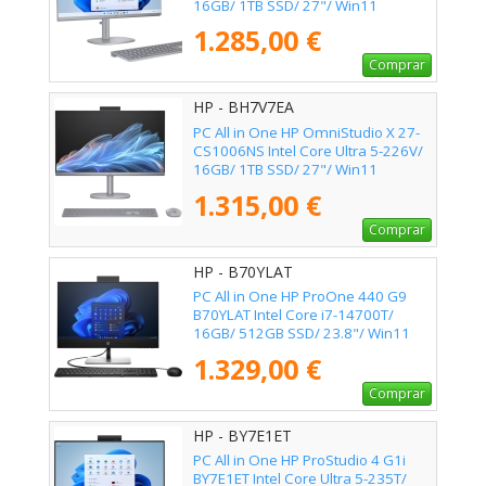
16GB/ 1TB SSD/ 27"/ Win11
1.285,00 €
Comprar
HP - BH7V7EA
PC All in One HP OmniStudio X 27-
CS1006NS Intel Core Ultra 5-226V/
16GB/ 1TB SSD/ 27"/ Win11
1.315,00 €
Comprar
HP - B70YLAT
PC All in One HP ProOne 440 G9
B70YLAT Intel Core i7-14700T/
16GB/ 512GB SSD/ 23.8"/ Win11
Pro
1.329,00 €
Comprar
HP - BY7E1ET
PC All in One HP ProStudio 4 G1i
BY7E1ET Intel Core Ultra 5-235T/