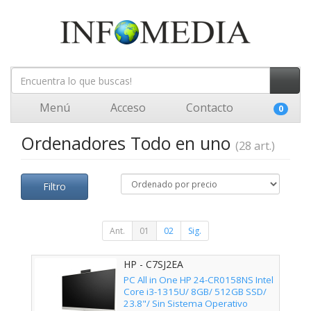
Menú
Acceso
Contacto
0
Ordenadores Todo en uno
(28 art.)
Filtro
Ant.
01
02
Sig.
HP - C7SJ2EA
PC All in One HP 24-CR0158NS Intel
Core i3-1315U/ 8GB/ 512GB SSD/
23.8"/ Sin Sistema Operativo