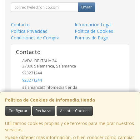
Enviar
Contacto
Información Legal
Política Privacidad
Política de Cookies
Condiciones de Compra
Formas de Pago
Contacto
AVDA. DE ITALIA 24
37006
Salamanca
,
Salamanca
923271244
923271244
salamanca@infomedia.tienda
Política de Cookies de infomedia.tienda
Horario
Configurar
Rechazar
Aceptar Cookies
11 a 14 y de 17 a 20
Utilizamos cookies propias y de terceros para mejorar nuestros
servicios.
Puede obtener más información, o bien conocer cómo cambiar
AVD. ITALIA , 24, LOCAL, 37006, SALAMANCA, España. - C.I.F.: B37557246 -