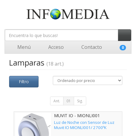
Menú
Acceso
Contacto
0
Lamparas
(18 art.)
Filtro
Ant.
01
Sig.
MUVIT IO - MIONLI001
Luz de Noche con Sensor de Luz
Muvit IO MIONLI001/ 2700ºK