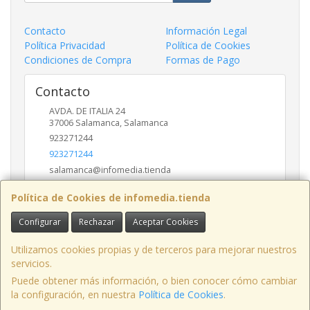
Contacto
Información Legal
Política Privacidad
Política de Cookies
Condiciones de Compra
Formas de Pago
Contacto
AVDA. DE ITALIA 24
37006
Salamanca
,
Salamanca
923271244
923271244
salamanca@infomedia.tienda
Política de Cookies de infomedia.tienda
Horario
Configurar
Rechazar
Aceptar Cookies
11 a 14 y de 17 a 20
Utilizamos cookies propias y de terceros para mejorar nuestros
servicios.
Puede obtener más información, o bien conocer cómo cambiar
AVD. ITALIA , 24, LOCAL, 37006, SALAMANCA, España. - C.I.F.: B37557246 -
la configuración, en nuestra
Política de Cookies
.
Tfno: 923-271244