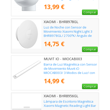
BHR5278GL/ 2800ºK/ Ángulo de
13,99 €
apertura 120º
Comprar
XIAOMI - BHR8978GL
Luz de Noche con Sensor de
Movimiento Xiaomi Night Light 3
BHR8978GL/ 2700ºK/ Ángulo de
apertura 120º
14,75 €
Comprar
MUVIT IO - MIOCAB003
Barra de Luz Magnética con Sensor
de Movimiento Muvit iO
MIOCAB003/ 3 Modos de Luz/ con
Batería/ Blanca
14,99 €
Comprar
XIAOMI - BHR8956GL
Lámpara de Escritorio Magnética
Xiaomi Magnetic Reading Light Bar