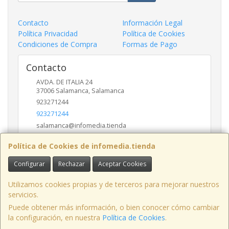
Contacto
Información Legal
Política Privacidad
Política de Cookies
Condiciones de Compra
Formas de Pago
Contacto
AVDA. DE ITALIA 24
37006
Salamanca
,
Salamanca
923271244
923271244
salamanca@infomedia.tienda
Política de Cookies de infomedia.tienda
Horario
Configurar
Rechazar
Aceptar Cookies
11 a 14 y de 17 a 20
Utilizamos cookies propias y de terceros para mejorar nuestros
servicios.
Puede obtener más información, o bien conocer cómo cambiar
AVD. ITALIA , 24, LOCAL, 37006, SALAMANCA, España. - C.I.F.: B37557246 -
la configuración, en nuestra
Política de Cookies
.
Tfno: 923-271244