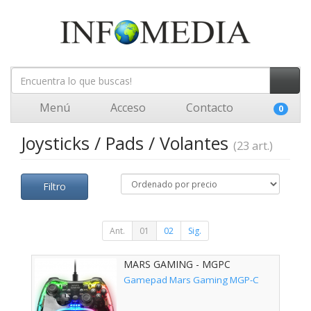
Menú
Acceso
Contacto
0
Joysticks / Pads / Volantes
(23 art.)
Filtro
Ant.
01
02
Sig.
MARS GAMING - MGPC
Gamepad Mars Gaming MGP-C