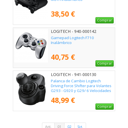
38,50 €
Comprar
LOGITECH - 940-000142
Gamepad Logitech F710
Inalámbrico
40,75 €
Comprar
LOGITECH - 941-000130
Palanca de Cambio Logitech
Driving Force Shifter para Volantes
G293 - G920 y G29/ 6 Velocidades
48,99 €
Comprar
Ant.
01
02
Sig.