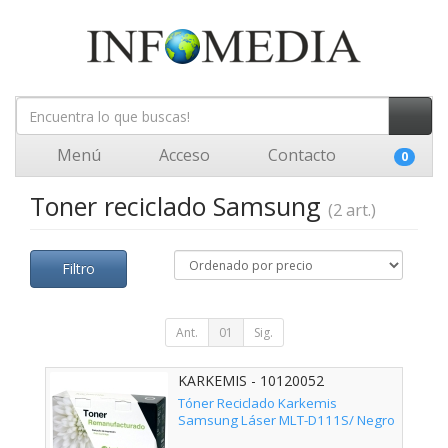
Menú
Acceso
Contacto
0
Toner reciclado Samsung
(2 art.)
Filtro
Ant.
01
Sig.
KARKEMIS - 10120052
Tóner Reciclado Karkemis
Samsung Láser MLT-D111S/ Negro