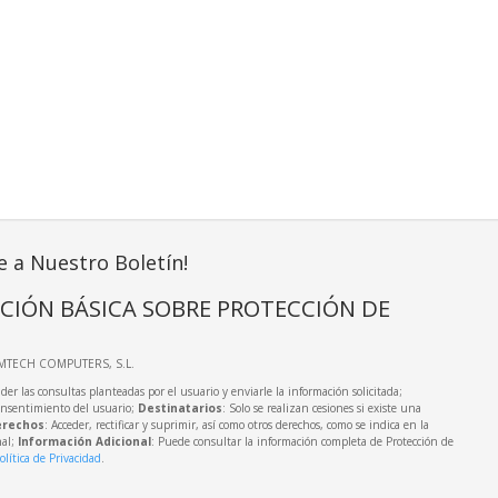
e a Nuestro Boletín!
CIÓN BÁSICA SOBRE PROTECCIÓN DE
IMTECH COMPUTERS, S.L.
der las consultas planteadas por el usuario y enviarle la información solicitada;
onsentimiento del usuario;
Destinatarios
: Solo se realizan cesiones si existe una
rechos
: Acceder, rectificar y suprimir, así como otros derechos, como se indica en la
nal;
Información Adicional
: Puede consultar la información completa de Protección de
olítica de Privacidad
.