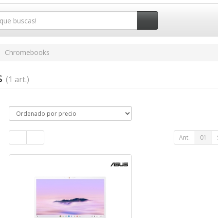
Chromebooks
s
(1 art.)
Ant.
01