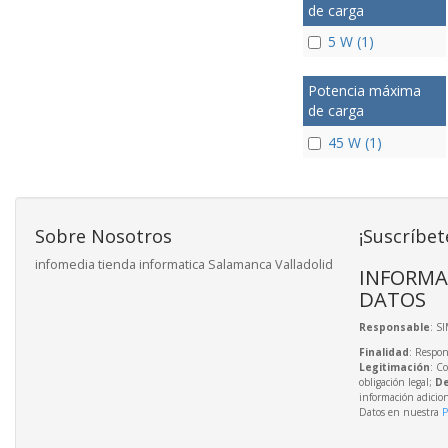
de carga
5 W (1)
Potencia máxima
de carga
45 W (1)
Sobre Nosotros
¡Suscríbet
infomedia tienda informatica Salamanca Valladolid
INFORMA
DATOS
Responsable
: S
Finalidad
: Respon
Legitimación
: C
obligación legal;
De
información adicio
Datos en nuestra
P