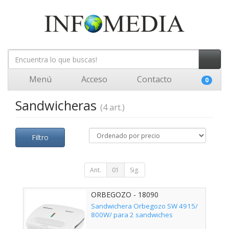
Menú
Acceso
Contacto
0
Sandwicheras
(4 art.)
Filtro
Ant.
01
Sig.
ORBEGOZO - 18090
Sandwichera Orbegozo SW 4915/
800W/ para 2 sandwiches