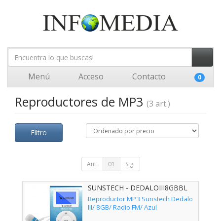
Menú
Acceso
Contacto
0
Reproductores de MP3
(3 art.)
Filtro
Ant.
01
Sig.
SUNSTECH - DEDALOIII8GBBL
Reproductor MP3 Sunstech Dedalo
III/ 8GB/ Radio FM/ Azul