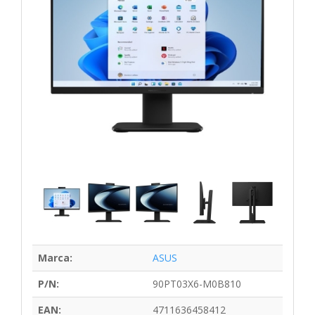
Marca:
ASUS
P/N:
90PT03X6-M0B810
EAN:
4711636458412