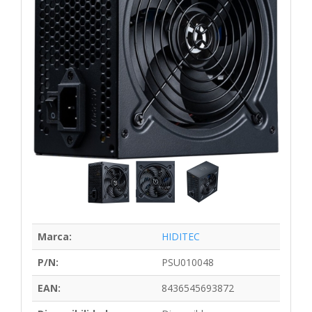
Marca:
HIDITEC
P/N:
PSU010048
EAN:
8436545693872