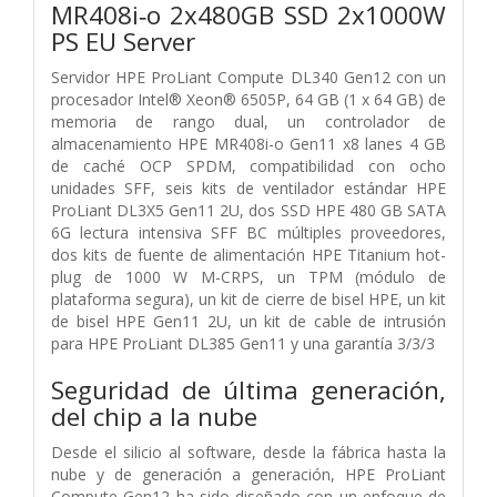
MR408i‑o 2x480GB SSD 2x1000W
PS EU Server
Servidor HPE ProLiant Compute DL340 Gen12 con un
procesador Intel® Xeon® 6505P, 64 GB (1 x 64 GB) de
memoria de rango dual, un controlador de
almacenamiento HPE MR408i-o Gen11 x8 lanes 4 GB
de caché OCP SPDM, compatibilidad con ocho
unidades SFF, seis kits de ventilador estándar HPE
ProLiant DL3X5 Gen11 2U, dos SSD HPE 480 GB SATA
6G lectura intensiva SFF BC múltiples proveedores,
dos kits de fuente de alimentación HPE Titanium hot-
plug de 1000 W M-CRPS, un TPM (módulo de
plataforma segura), un kit de cierre de bisel HPE, un kit
de bisel HPE Gen11 2U, un kit de cable de intrusión
para HPE ProLiant DL385 Gen11 y una garantía 3/3/3
Seguridad de última generación,
del chip a la nube
Desde el silicio al software, desde la fábrica hasta la
nube y de generación a generación, HPE ProLiant
Compute Gen12 ha sido diseñado con un enfoque de