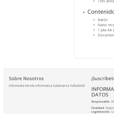
Tres años
Contenido
Ratón
Nano rec
1 pila AA 
Document
Sobre Nosotros
¡Suscríbet
infomedia tienda informatica Salamanca Valladolid
INFORMA
DATOS
Responsable
: S
Finalidad
: Respon
Legitimación
: C