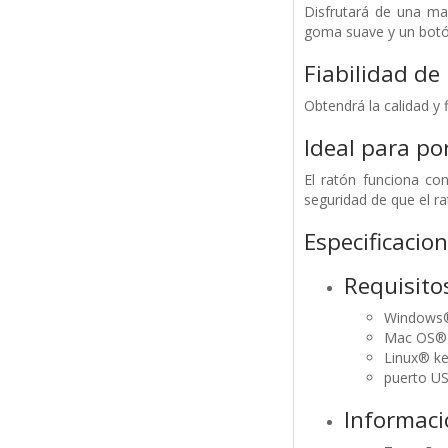
Disfrutará de una ma
goma suave y un botón
Fiabilidad de
Obtendrá la calidad y 
Ideal para po
El ratón funciona co
seguridad de que el r
Especificacio
Requisito
Windows®
Mac OS® X
Linux® ke
puerto U
Informaci