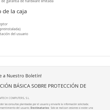
 de garantía de hardware limitada
 de la caja
eptor
(preinstalada)
ación del usuario
e a Nuestro Boletín!
CIÓN BÁSICA SOBRE PROTECCIÓN DE
IMTECH COMPUTERS, S.L.
der las consultas planteadas por el usuario y enviarle la información solicitada;
onsentimiento del usuario;
Destinatarios
: Solo se realizan cesiones si existe una