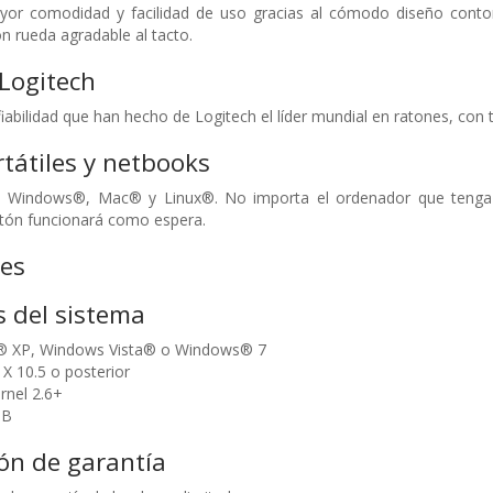
yor comodidad y facilidad de uso gracias al cómodo diseño cont
 rueda agradable al tacto.
 Logitech
fiabilidad que han hecho de Logitech el líder mundial en ratones, con
rtátiles y netbooks
n Windows®, Mac® y Linux®. No importa el ordenador que tenga a
atón funcionará como espera.
nes
s del sistema
 XP, Windows Vista® o Windows® 7
 10.5 o posterior
rnel 2.6+
SB
ón de garantía