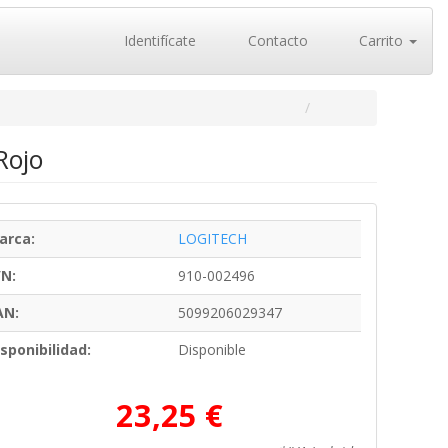
Identifícate
Contacto
Carrito
Rojo
arca:
LOGITECH
/N:
910-002496
AN:
5099206029347
sponibilidad:
Disponible
23,25 €