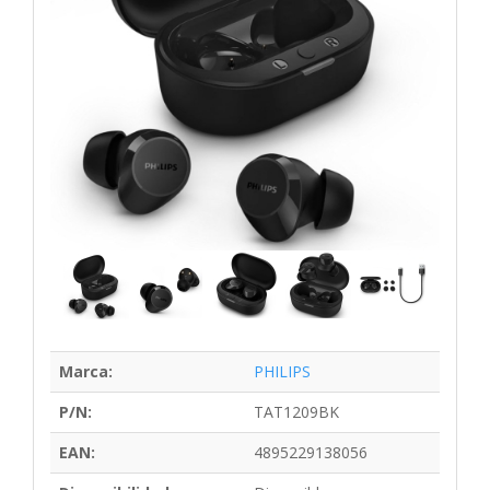
Marca:
PHILIPS
P/N:
TAT1209BK
EAN:
4895229138056