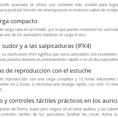
tooth avanzada te ofrece una conexión más estable para lograr 
 tu podcast favorito sin interrupciones ni molestos saltos de sonido
arga compacto
e carga cabe en un bolsillo, por lo que puedes mantener los auricula
ar uno de los auriculares mientras se carga el otro.
 sudor y a las salpicaduras (IPX4)
La clasificación IPX4 significa que estos auriculares son resistentes 
llevas puestos durante un entrenamiento rápido o en un día especial
s de reproducción con el estuche
de reproducción con una carga completa y 12 horas adicionales de
ente en 2 horas. Si necesitas una recarga rápida, con solo 15 min
C.
 y controles táctiles prácticos en los auric
justan de forma suave pero segura en el canal auditivo y las cubier
controles táctiles de los auriculares facilitan las cosas. Activa 