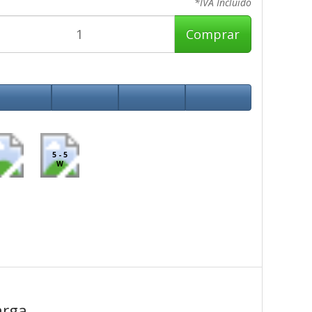
*IVA Incluido
Comprar
5 - 5
W
arga