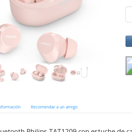
nformación
Recomendar a un amigo
luetooth Philips TAT1209 con estuche de c