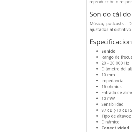
reproducción o respo
Sonido cálido 
Música, podcasts... 
ajustados al distintiv
Especificacio
Sonido
Rango de frecu
20 - 20 000 Hz
Diámetro del al
10 mm
Impedancia
16 ohmios
Entrada de ali
10 mW
Sensibilidad
97 dB (-10 dBFS
Tipo de altavoz
Dinámico
Conectividad