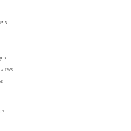
05 3
agua
ra TWS
es
ja