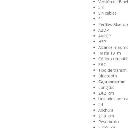
Versión de Blue
5.3
Sin cables
Sí
Perfiles Bluetoo
A2DP
AVRCP
HFP
Alcance máxim
Hasta 10 m
Códec compatib
SBC
Tipo de transmi
Bluetooth
Caja exterior
Longitud
24.2 cm
Unidades por ca
24
Anchura
21.8 cm
Peso bruto
2.355 kg