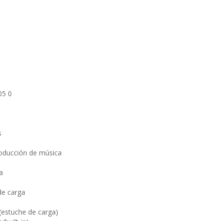
05 0
s
oducción de música
a
de carga
 (estuche de carga)