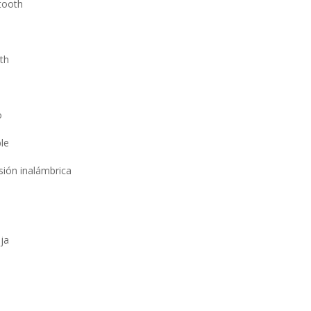
tooth
th
o
le
sión inalámbrica
ja