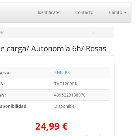
Identifícate
Contacto
Carrito
PK
de carga/ Autonomía 6h/ Rosas
arca:
PHILIPS
/N:
TAT1209PK
AN:
4895229138070
sponibilidad:
Disponible
24,99 €