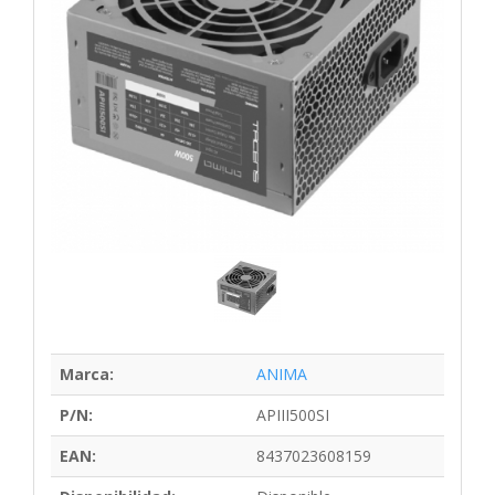
Marca:
ANIMA
P/N:
APIII500SI
EAN:
8437023608159