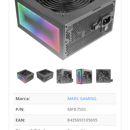
Marca:
MARS GAMING
P/N:
MPB750S
EAN:
8435693105695