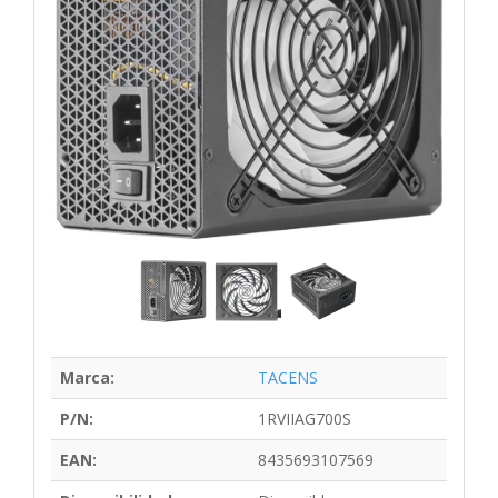
Marca:
TACENS
P/N:
1RVIIAG700S
EAN:
8435693107569