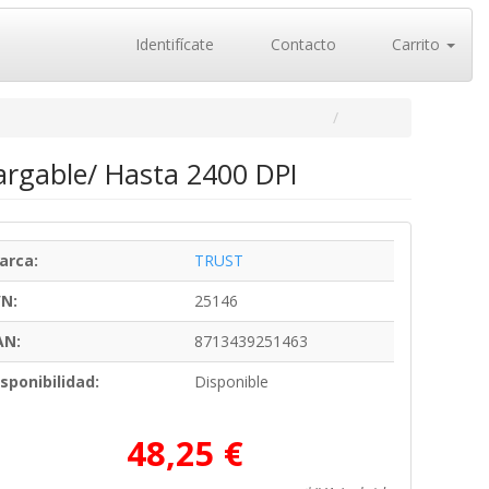
Identifícate
Contacto
Carrito
cargable/ Hasta 2400 DPI
arca:
TRUST
/N:
25146
AN:
8713439251463
sponibilidad:
Disponible
48,25 €