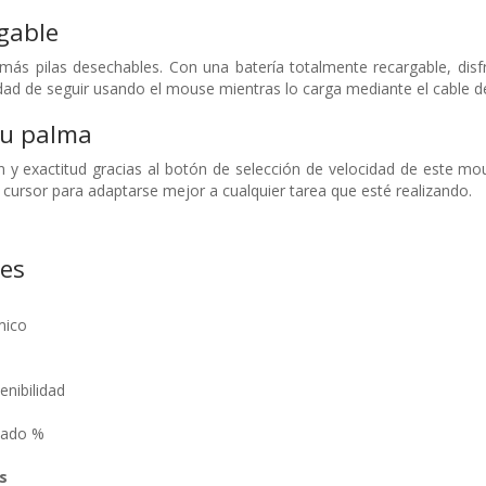
gable
más pilas desechables. Con una batería totalmente recargable, disf
lidad de seguir usando el mouse mientras lo carga mediante el cable d
su palma
 y exactitud gracias al botón de selección de velocidad de este mo
l cursor para adaptarse mejor a cualquier tarea que esté realizando.
nes
mico
nibilidad
lado %
s