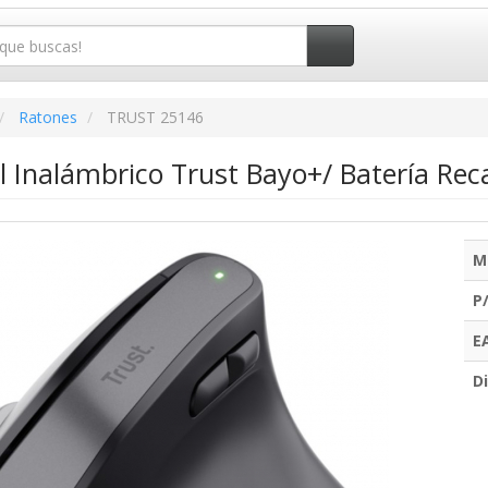
Ratones
TRUST 25146
l Inalámbrico Trust Bayo+/ Batería Re
M
P
E
Di