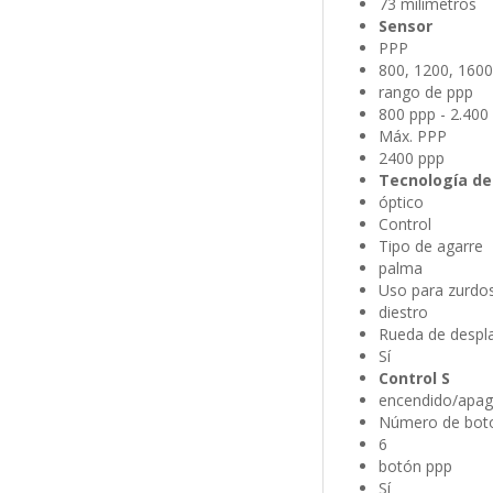
73 milímetros
Sensor
PPP
800, 1200, 1600
rango de ppp
800 ppp - 2.400
Máx. PPP
2400 ppp
Tecnología de
óptico
Control
Tipo de agarre
palma
Uso para zurdos
diestro
Rueda de despl
Sí
Control S
encendido/apag
Número de bot
6
botón ppp
Sí