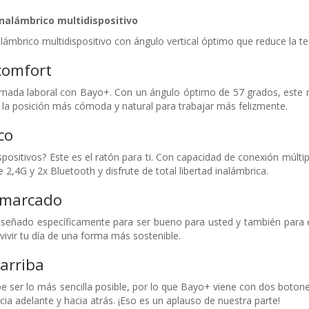
nalámbrico multidispositivo
ámbrico multidispositivo con ángulo vertical óptimo que reduce la t
 comfort
ornada laboral con Bayo+. Con un ángulo óptimo de 57 grados, est
la posición más cómoda y natural para trabajar más felizmente.
co
spositivos? Este es el ratón para ti. Con capacidad de conexión múltipl
2,4G y 2x Bluetooth y disfrute de total libertad inalámbrica.
remarcado
iseñado específicamente para ser bueno para usted y también para 
 vivir tu día de una forma más sostenible.
arriba
e ser lo más sencilla posible, por lo que Bayo+ viene con dos botones
ia adelante y hacia atrás. ¡Eso es un aplauso de nuestra parte!