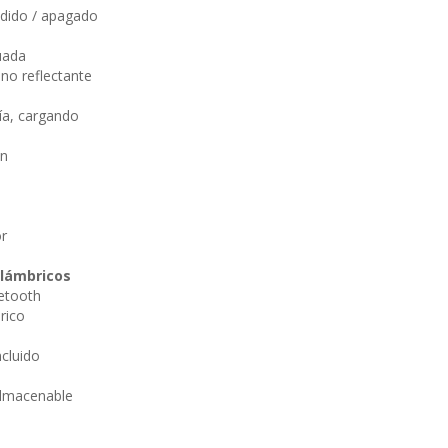
dido / apagado
uada
 no reflectante
cía, cargando
ón
r
alámbricos
etooth
rico
cluido
lmacenable