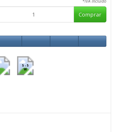
*IVA Incluido
Comprar
5 - 5
W