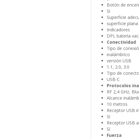
Botón de encen
Sí
Superficie adec
superficie plana
Indicadores
DPI, batería va
Conectividad
Tipo de conexi
inalámbrico
versión USB
1.1, 2.0, 3.0
Tipo de conecto
USB-C
Protocolos in
RF 2,4 GHz, Blu
Alcance inalámb
10 metros
Receptor USB in
Sí
Receptor USB a
Sí
Fuerza