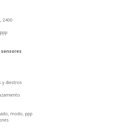
, 2400
 ppp
 sensores
 y diestros
azamiento
ado, modo, ppp
ones