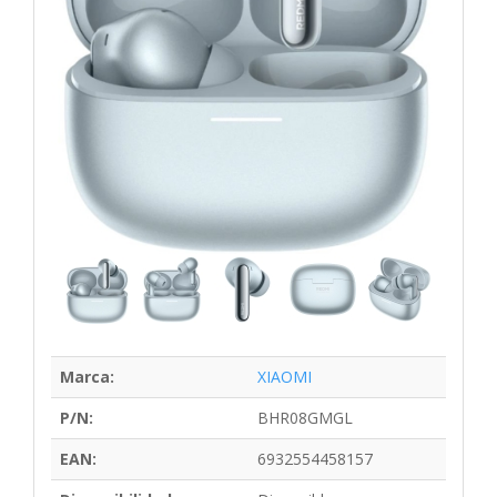
Marca:
XIAOMI
P/N:
BHR08GMGL
EAN:
6932554458157