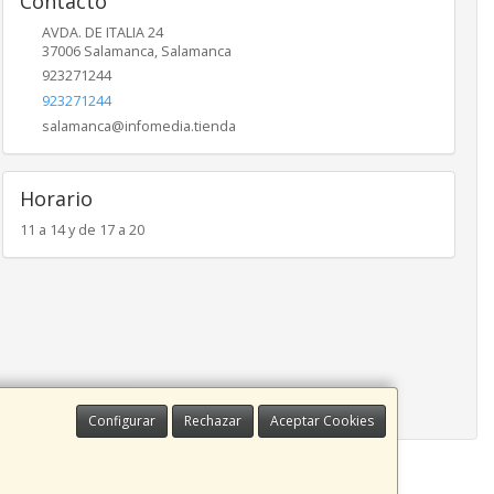
Contacto
AVDA. DE ITALIA 24
37006
Salamanca
,
Salamanca
923271244
923271244
salamanca@infomedia.tienda
Horario
11 a 14 y de 17 a 20
Configurar
Rechazar
Aceptar Cookies