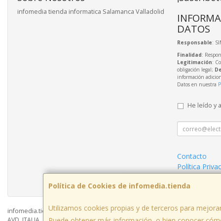
infomedia tienda informatica Salamanca Valladolid
INFORMA
DATOS
Responsable
: S
Finalidad
: Respon
Legitimación
: C
obligación legal;
De
información adicio
Datos en nuestra
P
He leído y 
Contacto
Política Priva
Condiciones 
Política de Cookies de infomedia.tienda
Utilizamos cookies propias y de terceros para mejorar
infomedia.tienda © 2026
AVD. ITALIA , 24, LOCAL, 37006, SALAMANCA, España. - C.I.F.: B37557246 - T
Puede obtener más información, o bien conocer cómo