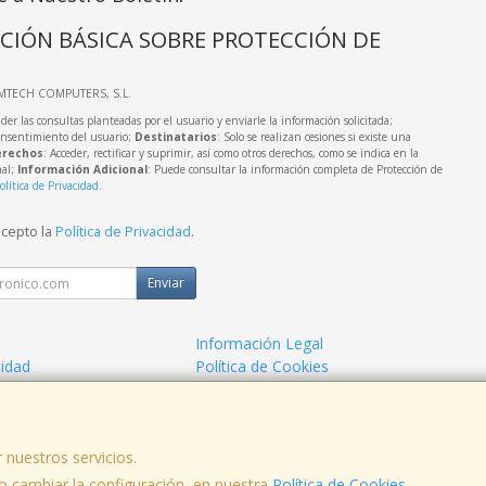
CIÓN BÁSICA SOBRE PROTECCIÓN DE
IMTECH COMPUTERS, S.L.
der las consultas planteadas por el usuario y enviarle la información solicitada;
onsentimiento del usuario;
Destinatarios
: Solo se realizan cesiones si existe una
rechos
: Acceder, rectificar y suprimir, así como otros derechos, como se indica en la
nal;
Información Adicional
: Puede consultar la información completa de Protección de
olítica de Privacidad
.
acepto la
Política de Privacidad
.
Enviar
Información Legal
cidad
Política de Cookies
de Compra
Formas de Pago
 nuestros servicios.
fno: 923-271244
 cambiar la configuración, en nuestra
Política de Cookies
.