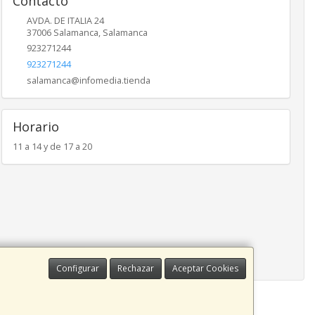
Contacto
AVDA. DE ITALIA 24
37006
Salamanca
,
Salamanca
923271244
923271244
salamanca@infomedia.tienda
Horario
11 a 14 y de 17 a 20
Configurar
Rechazar
Aceptar Cookies