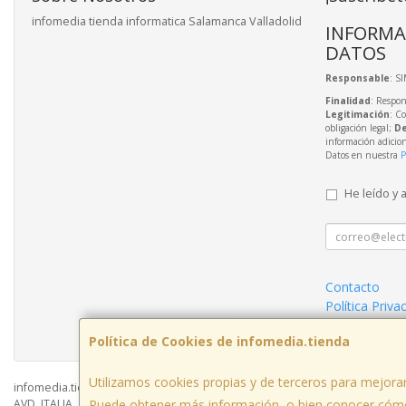
infomedia tienda informatica Salamanca Valladolid
INFORMA
DATOS
Responsable
: S
Finalidad
: Respon
Legitimación
: C
obligación legal;
De
información adicio
Datos en nuestra
P
He leído y 
Contacto
Política Priva
Condiciones 
Política de Cookies de infomedia.tienda
Utilizamos cookies propias y de terceros para mejorar
infomedia.tienda © 2026
AVD. ITALIA , 24, LOCAL, 37006, SALAMANCA, España. - C.I.F.: B37557246 - T
Puede obtener más información, o bien conocer cómo