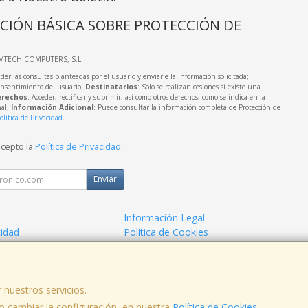
CIÓN BÁSICA SOBRE PROTECCIÓN DE
IMTECH COMPUTERS, S.L.
der las consultas planteadas por el usuario y enviarle la información solicitada;
onsentimiento del usuario;
Destinatarios
: Solo se realizan cesiones si existe una
rechos
: Acceder, rectificar y suprimir, así como otros derechos, como se indica en la
nal;
Información Adicional
: Puede consultar la información completa de Protección de
olítica de Privacidad
.
acepto la
Política de Privacidad
.
Enviar
Información Legal
cidad
Política de Cookies
de Compra
Formas de Pago
 nuestros servicios.
fno: 923-271244
 cambiar la configuración, en nuestra
Política de Cookies
.