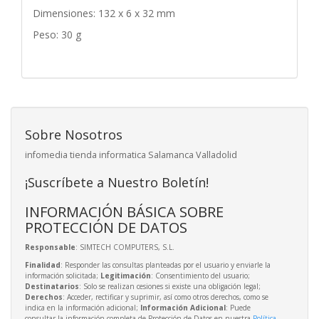
Dimensiones: 132 x 6 x 32 mm
Peso: 30 g
Sobre Nosotros
infomedia tienda informatica Salamanca Valladolid
¡Suscríbete a Nuestro Boletín!
INFORMACIÓN BÁSICA SOBRE
PROTECCIÓN DE DATOS
Responsable
: SIMTECH COMPUTERS, S.L.
Finalidad
: Responder las consultas planteadas por el usuario y enviarle la
información solicitada;
Legitimación
: Consentimiento del usuario;
Destinatarios
: Solo se realizan cesiones si existe una obligación legal;
Derechos
: Acceder, rectificar y suprimir, así como otros derechos, como se
indica en la información adicional;
Información Adicional
: Puede
consultar la información completa de Protección de Datos en nuestra
Política