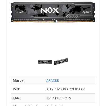
Marca:
APACER
P/N:
AH5U16G60C622MBAA-1
EAN:
4712389932525