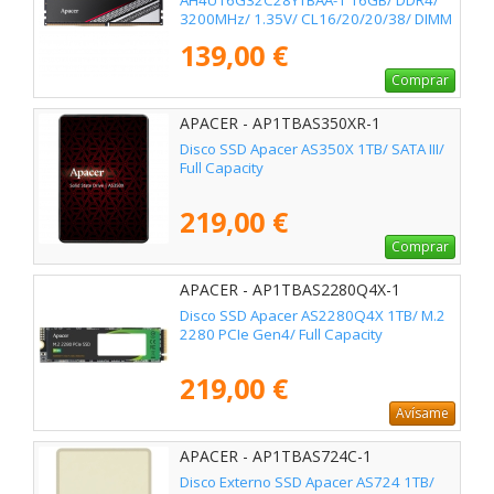
AH4U16G32C28YTBAA-1 16GB/ DDR4/
3200MHz/ 1.35V/ CL16/20/20/38/ DIMM
139,00 €
Comprar
APACER - AP1TBAS350XR-1
Disco SSD Apacer AS350X 1TB/ SATA III/
Full Capacity
219,00 €
Comprar
APACER - AP1TBAS2280Q4X-1
Disco SSD Apacer AS2280Q4X 1TB/ M.2
2280 PCIe Gen4/ Full Capacity
219,00 €
Avísame
APACER - AP1TBAS724C-1
Disco Externo SSD Apacer AS724 1TB/