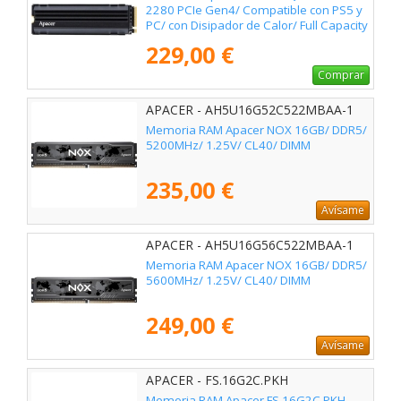
2280 PCIe Gen4/ Compatible con PS5 y
PC/ con Disipador de Calor/ Full Capacity
229,00 €
Comprar
APACER - AH5U16G52C522MBAA-1
Memoria RAM Apacer NOX 16GB/ DDR5/
5200MHz/ 1.25V/ CL40/ DIMM
235,00 €
Avísame
APACER - AH5U16G56C522MBAA-1
Memoria RAM Apacer NOX 16GB/ DDR5/
5600MHz/ 1.25V/ CL40/ DIMM
249,00 €
Avísame
APACER - FS.16G2C.PKH
Memoria RAM Apacer FS.16G2C.PKH