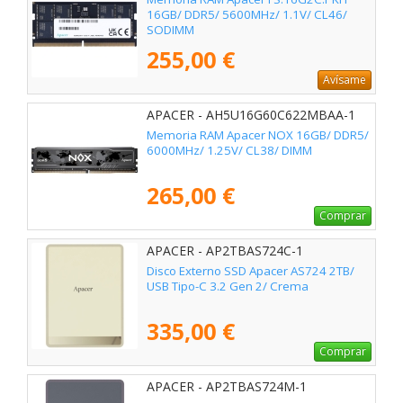
16GB/ DDR5/ 5600MHz/ 1.1V/ CL46/
SODIMM
255,00 €
Avísame
APACER - AH5U16G60C622MBAA-1
Memoria RAM Apacer NOX 16GB/ DDR5/
6000MHz/ 1.25V/ CL38/ DIMM
265,00 €
Comprar
APACER - AP2TBAS724C-1
Disco Externo SSD Apacer AS724 2TB/
USB Tipo-C 3.2 Gen 2/ Crema
335,00 €
Comprar
APACER - AP2TBAS724M-1