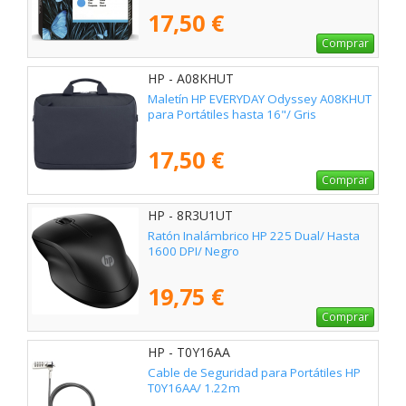
17,50 €
Comprar
HP - A08KHUT
Maletín HP EVERYDAY Odyssey A08KHUT
para Portátiles hasta 16"/ Gris
17,50 €
Comprar
HP - 8R3U1UT
Ratón Inalámbrico HP 225 Dual/ Hasta
1600 DPI/ Negro
19,75 €
Comprar
HP - T0Y16AA
Cable de Seguridad para Portátiles HP
T0Y16AA/ 1.22m