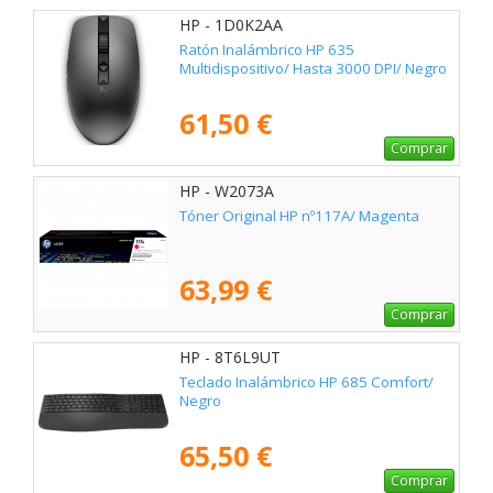
HP - 1D0K2AA
Ratón Inalámbrico HP 635
Multidispositivo/ Hasta 3000 DPI/ Negro
61,50 €
Comprar
HP - W2073A
Tóner Original HP nº117A/ Magenta
63,99 €
Comprar
HP - 8T6L9UT
Teclado Inalámbrico HP 685 Comfort/
Negro
65,50 €
Comprar