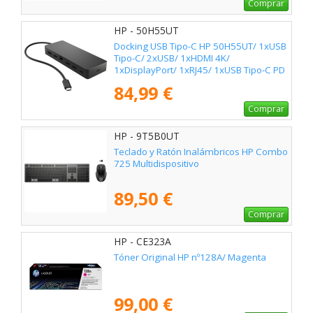
Comprar
HP - 50H55UT
Docking USB Tipo-C HP 50H55UT/ 1xUSB
Tipo-C/ 2xUSB/ 1xHDMI 4K/
1xDisplayPort/ 1xRJ45/ 1xUSB Tipo-C PD
84,99 €
Comprar
HP - 9T5B0UT
Teclado y Ratón Inalámbricos HP Combo
725 Multidispositivo
89,50 €
Comprar
HP - CE323A
Tóner Original HP nº128A/ Magenta
99,00 €