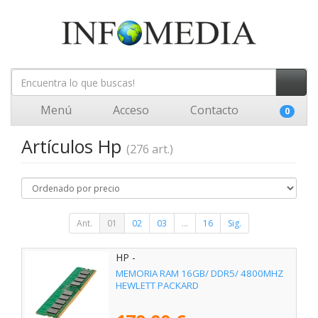
Menú
Acceso
Contacto
0
Artículos Hp
(276 art.)
Ant.
01
02
03
...
16
Sig.
HP -
MEMORIA RAM 16GB/ DDR5/ 4800MHZ
HEWLETT PACKARD