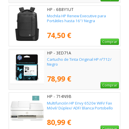
HP - 6B8Y1UT
Mochila HP Renew Executive para
Portátiles hasta 16"/ Negra
74,50 €
Comprar
HP - 3ED71A
Cartucho de Tinta Original HP nº712/
Negro
78,99 €
Comprar
HP - 714N9B
Multifunción HP Envy 6520e WiFi/ Fax
Móvil/ Dúplex/ ADF/ Blanca Portobello
80,99 €
Comprar