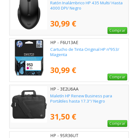
Ratón Inalámbrico HP 435 Multi/ Hasta
4000 DPI/ Negro
30,99 €
Comprar
HP - F6U13AE
Cartucho de Tinta Original HP nº953/
Magenta
30,99 €
Comprar
HP - 3E2U6AA
Maletín HP Renew Business para
Portátiles hasta 17.3"/ Negro
31,50 €
Comprar
HP - 9SR36UT