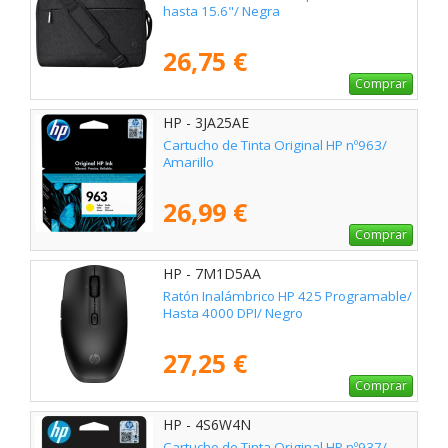
hasta 15.6"/ Negra
26,75 €
Comprar
HP - 3JA25AE
Cartucho de Tinta Original HP nº963/
Amarillo
26,99 €
Comprar
HP - 7M1D5AA
Ratón Inalámbrico HP 425 Programable/
Hasta 4000 DPI/ Negro
27,25 €
Comprar
HP - 4S6W4N
Cartucho de Tinta Original HP nº937/