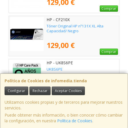
129,00 €
Comprar
HP - CF210X
Tóner Original HP nº131X XL Alta
Capacidad/ Negro
129,00 €
Comprar
HP - UK8S6PE
UK8S6PE
Política de Cookies de infomedia.tienda
129,00 €
Configurar
Rechazar
Aceptar Cookies
Avísame
Utilizamos cookies propias y de terceros para mejorar nuestros
HP - CF230X
servicios.
Tóner Original HP nº30X XL Alta
Puede obtener más información, o bien conocer cómo cambiar
Capacidad/ Negro
la configuración, en nuestra
Política de Cookies
.