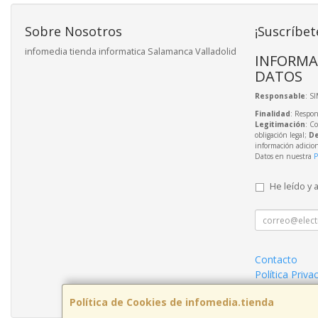
Sobre Nosotros
¡Suscríbet
infomedia tienda informatica Salamanca Valladolid
INFORMA
DATOS
Responsable
: S
Finalidad
: Respon
Legitimación
: C
obligación legal;
De
información adicio
Datos en nuestra
P
He leído y 
Contacto
Política Priva
Condiciones 
Política de Cookies de infomedia.tienda