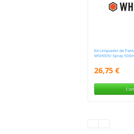
Kit Limpiador de Pan
WSH005/ Spray 500ml
26,75 €
Com