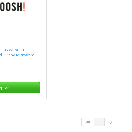
tallas Whoosh
 + Paño Microfibra
prar
Ant.
01
Sig.