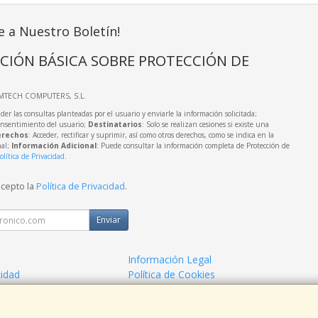
e a Nuestro Boletín!
CIÓN BÁSICA SOBRE PROTECCIÓN DE
IMTECH COMPUTERS, S.L.
der las consultas planteadas por el usuario y enviarle la información solicitada;
onsentimiento del usuario;
Destinatarios
: Solo se realizan cesiones si existe una
rechos
: Acceder, rectificar y suprimir, así como otros derechos, como se indica en la
nal;
Información Adicional
: Puede consultar la información completa de Protección de
olítica de Privacidad
.
acepto la
Política de Privacidad
.
Enviar
Información Legal
cidad
Política de Cookies
de Compra
Formas de Pago