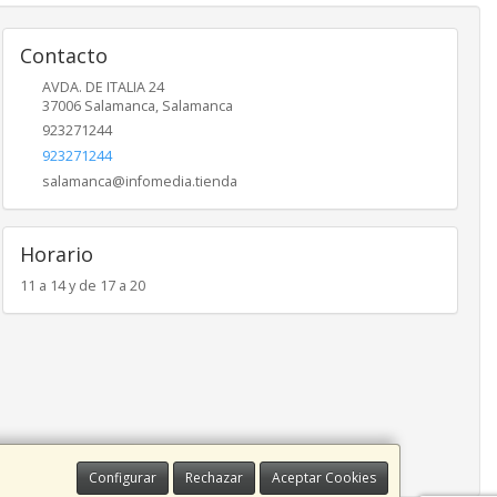
Contacto
AVDA. DE ITALIA 24
37006
Salamanca
,
Salamanca
923271244
923271244
salamanca@infomedia.tienda
Horario
11 a 14 y de 17 a 20
Configurar
Rechazar
Aceptar Cookies