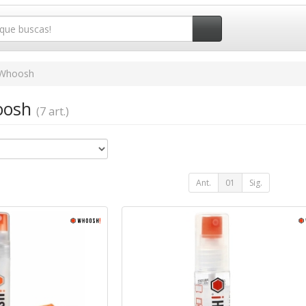
Whoosh
hoosh
(7 art.)
Ant.
01
Sig.